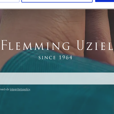
 med vår
integritetspolicy
.