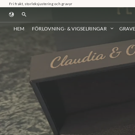
Fri frakt, storleksjustering och gravyr
search
HEM
FÖRLOVNING- & VIGSELRINGAR
GRAVE