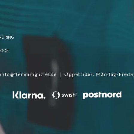
NDRING
ÅGOR
info@flemminguziel.se
| Öppettider: Måndag-Freda