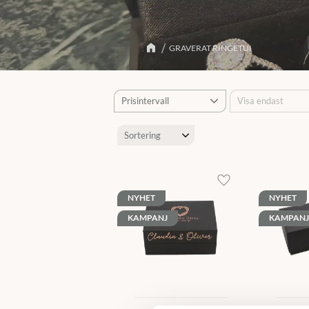
GRAVERAT RINGETUI
Prisintervall
Visa endast
200
400
0
Finns i lager
Välj sortering
Lägg till i favoriter
NYHET
NYHET
KAMPANJ
KAMPANJ