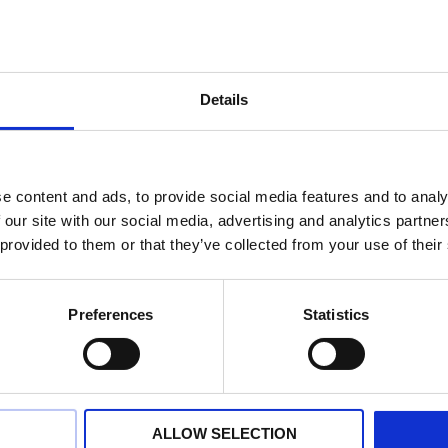
etui RE-2
tsvart trä
400
kr
Details
e content and ads, to provide social media features and to analy
 our site with our social media, advertising and analytics partn
 provided to them or that they’ve collected from your use of their
nad när ni köper en ring hos oss. För ringar med ett pris upp till 20
trä.
Preferences
Statistics
ui med personlig gravyr. Just nu ingår gravyren utan extra kost
 för RE-2
ALLOW SELECTION