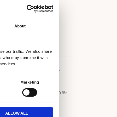
About
se our traffic. We also share
ers who may combine it with
 services.
.000kr ingår etui i svart konstläder,
Marketing
nad. Använd kampanjkod freebox100 för
ALLOW ALL