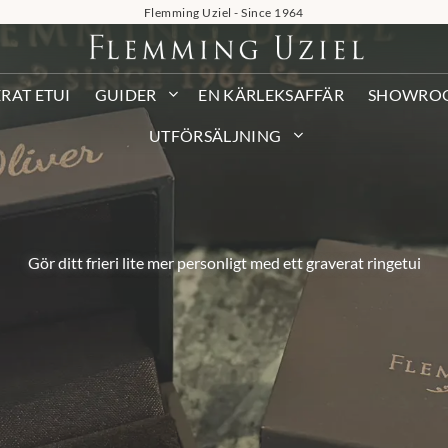
Flemming Uziel - Since 1964
RAT ETUI
GUIDER
EN KÄRLEKSAFFÄR
SHOWRO
UTFÖRSÄLJNING
Gör ditt frieri lite mer personligt med ett graverat ringetui