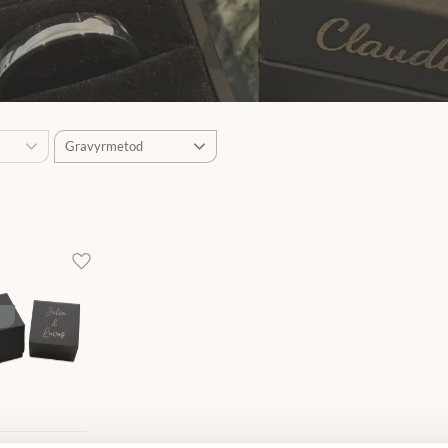
Gravyrmetod
1
Guldprägling
1
Laser
Lägg till i favoriter