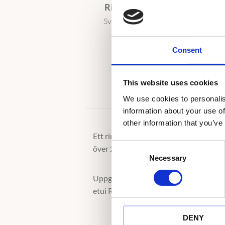
Ringetui RE-1
Ring
Svart konstläder
Mat
300
kr
Consent
This website uses cookies
We use cookies to personalis
information about your use of
other information that you’ve
Ett ringetui ingår alltid utan extra kost
C
över 20.000kr ingår ett etui mattsvart 
Necessary
o
n
Uppgradera din beställning med ett et
s
etui RE-1 och kampanjkod freebox200
e
n
DENY
t