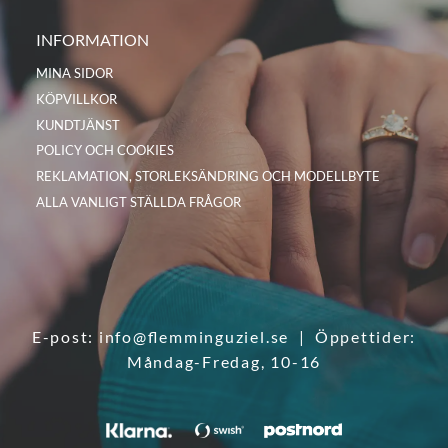
INFORMATION
MINA SIDOR
KÖPVILLKOR
KUNDTJÄNST
POLICY OCH COOKIES
REKLAMATION, STORLEKSÄNDRING OCH MODELLBYTE
ALLA VANLIGT STÄLLDA FRÅGOR
E-post:
info@flemminguziel.se
| Öppettider:
Måndag-Fredag, 10-16