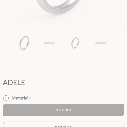
ADELE
i
VITGULD