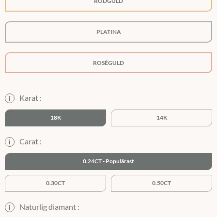
RÖDGULD
PLATINA
ROSÉGULD
Karat :
i
18K
14K
Carat :
i
0.24CT
0.30CT
0.50CT
Naturlig diamant :
i