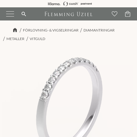
Kundva
Meny
Favori
search
FÖRLOVNING- & VIGSELRINGAR
DIAMANTRINGAR
METALLER
VITGULD