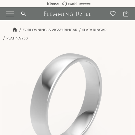
Kundva
Meny
Favori
search
FÖRLOVNING- & VIGSELRINGAR
SLÄTA RINGAR
PLATINA 950