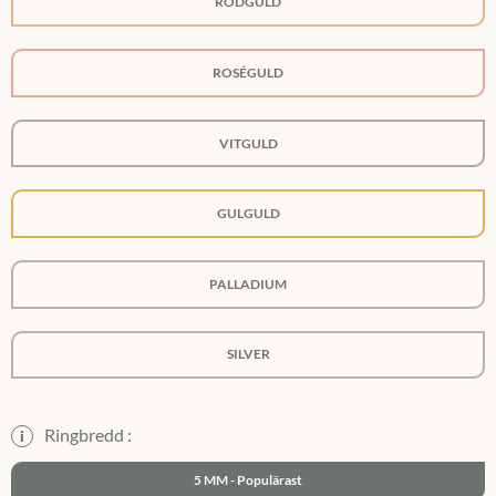
RÖDGULD
ROSÉGULD
VITGULD
GULGULD
PALLADIUM
SILVER
Ringbredd :
i
5 MM