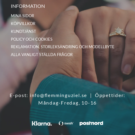
INFORMATION
MINA SIDOR
KÖPVILLKOR
KUNDTJÄNST
POLICY OCH COOKIES
REKLAMATION, STORLEKSÄNDRING OCH MODELLBYTE
ALLA VANLIGT STÄLLDA FRÅGOR
E-post:
info@flemminguziel.se
| Öppettider:
Måndag-Fredag, 10-16