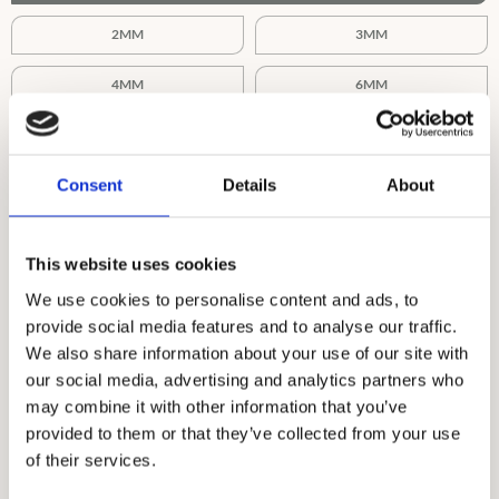
2MM
3MM
4MM
6MM
7MM
8MM
Consent
Details
About
Ringhöjd :
i
1,5MM
1,9MM
This website uses cookies
Ringstorlek :
i
We use cookies to personalise content and ads, to
provide social media features and to analyse our traffic.
45-54.5
55-62.5
63-75
We also share information about your use of our site with
our social media, advertising and analytics partners who
may combine it with other information that you’ve
provided to them or that they’ve collected from your use
of their services.