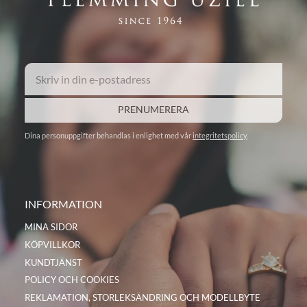
PRENUMERERA
Dina personuppgifter behandlas i enlighet med vår
integritetspolicy
.
INFORMATION
MINA SIDOR
KÖPVILLKOR
KUNDTJÄNST
POLICY OCH COOKIES
REKLAMATION, STORLEKSÄNDRING OCH MODELLBYTE