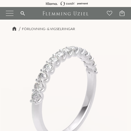
Kundva
Meny
Favori
search
FÖRLOVNING- & VIGSELRINGAR