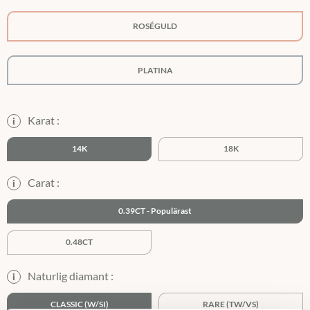
ROSÉGULD
PLATINA
Karat :
i
14K
18K
Carat :
i
0.39CT
0.48CT
Naturlig diamant :
i
CLASSIC (W/SI)
RARE (TW/VS)