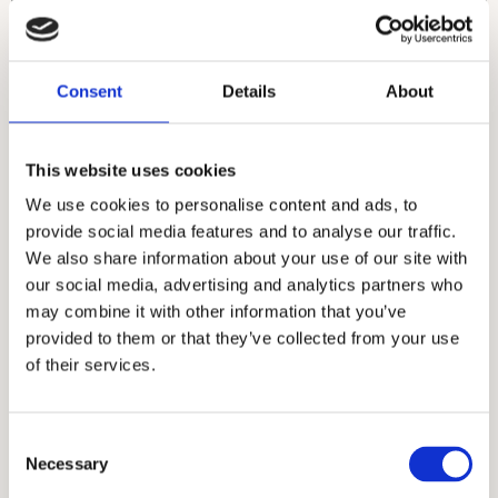
TW/VS
Consent
Details
About
Ringstorlek :
i
This website uses cookies
45-62,5
63-75
We use cookies to personalise content and ads, to
provide social media features and to analyse our traffic.
We also share information about your use of our site with
our social media, advertising and analytics partners who
may combine it with other information that you’ve
provided to them or that they’ve collected from your use
of their services.
C
Necessary
o
n