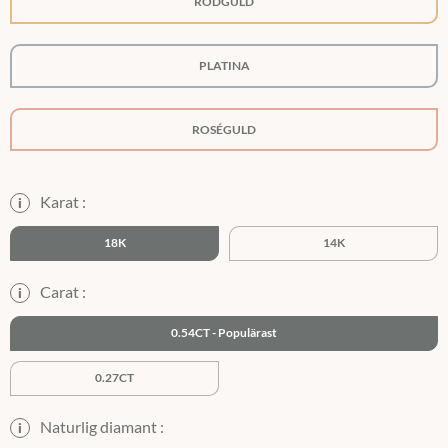
RÖDGULD
PLATINA
ROSÉGULD
Karat :
i
18K
14K
Carat :
i
0.54CT
0.27CT
Naturlig diamant :
i