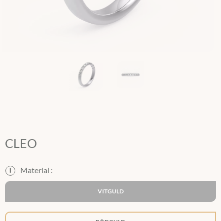
CLEO
i
VITGULD