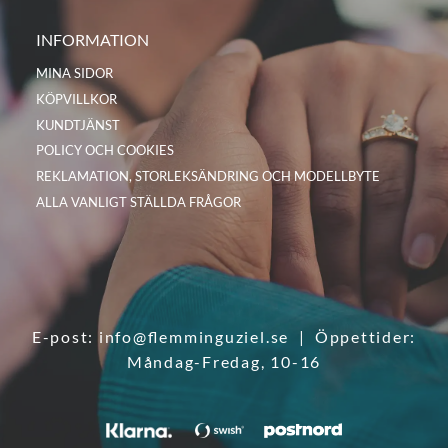
INFORMATION
MINA SIDOR
KÖPVILLKOR
KUNDTJÄNST
POLICY OCH COOKIES
REKLAMATION, STORLEKSÄNDRING OCH MODELLBYTE
ALLA VANLIGT STÄLLDA FRÅGOR
E-post:
info@flemminguziel.se
| Öppettider:
Måndag-Fredag, 10-16