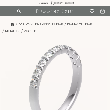
Kundva
Meny
Favori
search
FÖRLOVNING- & VIGSELRINGAR
DIAMANTRINGAR
METALLER
VITGULD