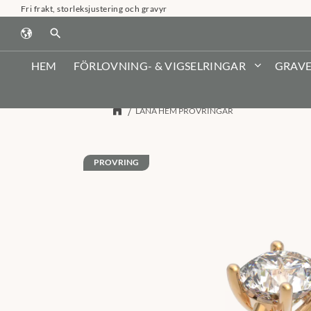
Fri frakt, storleksjustering och gravyr
search
HEM
FÖRLOVNING- & VIGSELRINGAR
GRAVE
LÅNA HEM PROVRINGAR
PROVRING