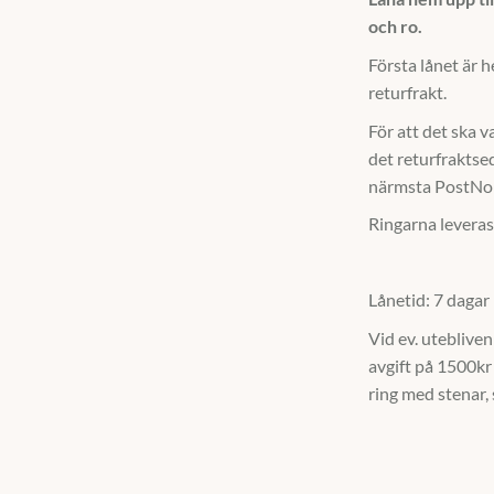
och ro.
Första lånet är h
returfrakt.
För att det ska v
det returfraktsed
närmsta PostNo
Ringarna leveras
Lånetid: 7 dagar
Vid ev. uteblive
avgift på 1500kr
ring med stenar,