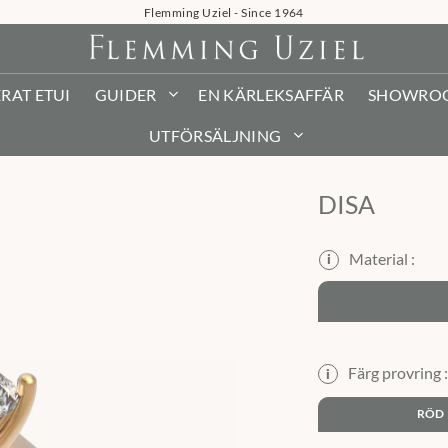
Flemming Uziel - Since 1964
RAT ETUI
GUIDER
EN KÄRLEKSAFFÄR
SHOWRO
UTFÖRSÄLJNING
DISA
i
Färg provring 
i
RÖD