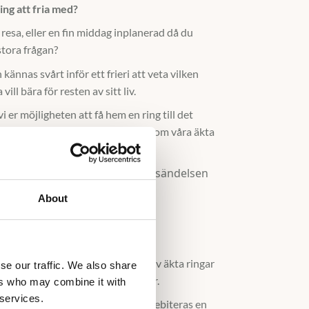
ng att fria med?
 resa, eller en fin middag inplanerad då du
stora frågan?
 kännas svårt inför ett frieri att veta vilken
 vill bära för resten av sitt liv.
i er möjligheten att få hem en ring till det
t. Den levereras i en likadan ask som våra äkta
du får ha ringen är längre.
e frakt och returfrakt, med försändelsen
tald returfraktsedel.
About
neras inom 14 dagar.
r provringen dras av vid ett köp av äkta ringar
se our traffic. We also share
om köpet genomförs inom 90 dagar.
ers who may combine it with
 services.
n retur av frieriringen kommer ni debiteras en