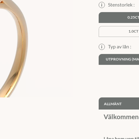
Stenstorlek :
i
0.25C
1.0CT
Typ av lån :
i
UTPROVNING (MA
ALLMÄNT
Välkommen 
Låna hem upp til