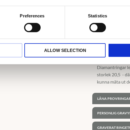
avgift på 1500kr 
en ring med sten
Preferences
Statistics
Vad är egentlig
En provring är en
med oäkta stenar
ALLOW SELECTION
fungerar just ba
Diamantringar lev
storlek 20,5 - dä
kunna mäta ut de
LÅNA PROVRINGA
PERSONLIG GRAVY
GRAVERAT RINGET