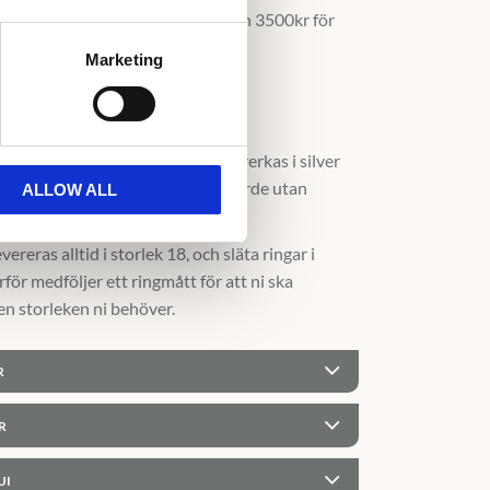
för en slät eller mönstrad ring och 3500kr för
ar, samt en serviceavgift på 500kr
Marketing
en en provring?
 replika utav en äkta ring och tillverkas i silver
. Provringen har inget särskilt värde utan
ALLOW ALL
ra som ett prov.
ereras alltid i storlek 18, och släta ringar i
rför medföljer ett ringmått för att ni ska
n storleken ni behöver.
R
R
UI