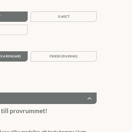
T
0.60CT
X 6 RINGAR)
FRIERI (EN RING)
till provrummet!
l sex olika modeller att testa hemma i lugn