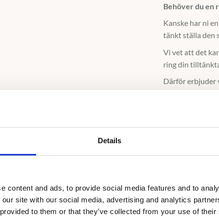
Behöver du en ri
Kanske har ni en
tänkt ställa den 
Vi vet att det kan
ring din tilltänkta
Därför erbjuder v
stora ögonblicke
ringar och tiden 
Vi står för båd
får ni en förbe
Details
Ringen ska retur
Kostnaden för fö
e content and ads, to provide social media features and to analy
hos oss online 
 our site with our social media, advertising and analytics partn
 provided to them or that they’ve collected from your use of their
Vid ev. uteblive