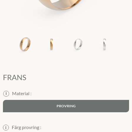
FRANS
i
PROVRING
Färg provring :
i