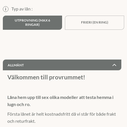
Typ av lån :
i
UTPROVNING (MAX 6
FRIERI (EN RING)
RINGAR)
ALLMÄNT
Välkommen till provrummet!
Låna hem upp till sex olika modeller att testa hemma i
lugn och ro.
Första lånet är helt kostnadsfritt då vi står för både frakt
och returfrakt.