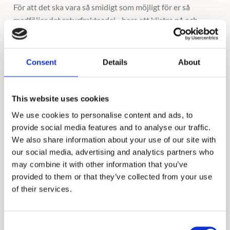
För att det ska vara så smidigt som möjligt för er så
medföljer det returfraktsedel - bara att klistra på och
lämna in hos ert närmsta PostNord ombud.
Ringarna leveras i en låda tillsammans med ett ringmått.
Consent
Details
About
Lånetid: 7 dagar
This website uses cookies
Vid ev. utebliven retur av provringar kommer
We use cookies to personalise content and ads, to
ni debiteras en avgift på 1500kr per slät eller mönstrad
provide social media features and to analyse our traffic.
ring och 3500kr per ring med stenar, samt en
We also share information about your use of our site with
serviceavgift på 500kr
our social media, advertising and analytics partners who
may combine it with other information that you’ve
provided to them or that they’ve collected from your use
of their services.
Behöver du en ring att fria med?
Kanske har ni en resa, eller en fin middag inplanerad då
C
du tänkt ställa den stora frågan?