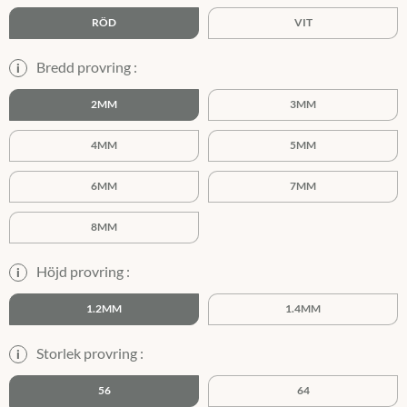
RÖD
VIT
Bredd provring :
i
2MM
3MM
4MM
5MM
6MM
7MM
8MM
Höjd provring :
i
1.2MM
1.4MM
Storlek provring :
i
56
64