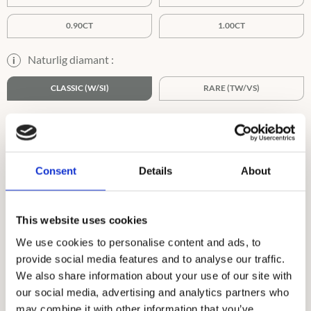
0.90CT
1.00CT
Naturlig diamant :
i
CLASSIC (W/SI)
RARE (TW/VS)
TW/VS
Consent
Details
About
Ringstorlek :
i
45-62,5
63-75
This website uses cookies
We use cookies to personalise content and ads, to
provide social media features and to analyse our traffic.
We also share information about your use of our site with
our social media, advertising and analytics partners who
may combine it with other information that you’ve