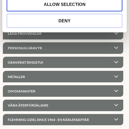
o
ALLOW SELECTION
n
Ca. Höjd: 1.40mm – 5.80mm
Ca. Vikt i 18K rött guld med 0.25ct i storlek 56: 4.0gr
DENY
LÅNA PROVRINGAR
PERSONLIG GRAVYR
GRAVERAT RINGETUI
METALLER
OM DIAMANTER
VÅRA ÅTERFÖRSÄLJARE
FLEMMING UZIEL SINCE 1964 - EN KÄRLEKSAFFÄR