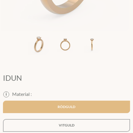
IDUN
i
RÖDGULD
VITGULD