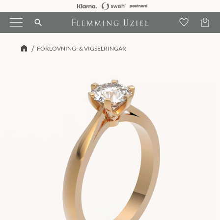
Kundva
Meny
Favori
search
FÖRLOVNING- & VIGSELRINGAR