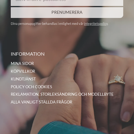
PRENUMERERA
Dina personuppgifter behandlas i enlighet med vår
integritetspolicy
.
INFORMATION
MINA SIDOR
KÖPVILLKOR
KUNDTJÄNST
POLICY OCH COOKIES
REKLAMATION, STORLEKSÄNDRING OCH MODELLBYTE
ALLA VANLIGT STÄLLDA FRÅGOR