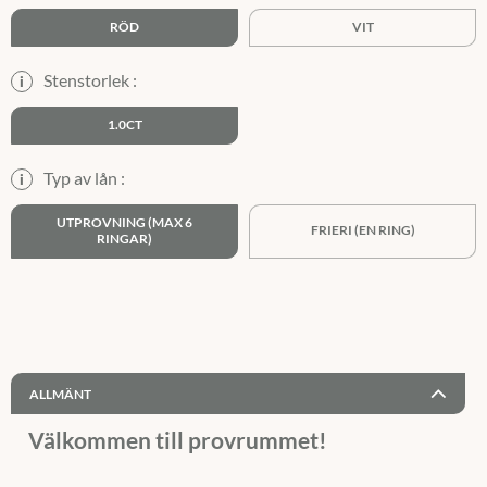
RÖD
VIT
Stenstorlek :
i
1.0CT
Typ av lån :
i
UTPROVNING (MAX 6
FRIERI (EN RING)
RINGAR)
ALLMÄNT
Välkommen till provrummet!