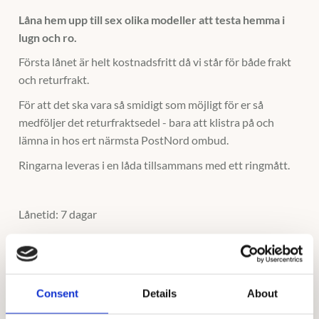
Låna hem upp till sex olika modeller att testa hemma i
lugn och ro.
Första lånet är helt kostnadsfritt då vi står för både frakt
och returfrakt.
För att det ska vara så smidigt som möjligt för er så
medföljer det returfraktsedel - bara att klistra på och
lämna in hos ert närmsta PostNord ombud.
Ringarna leveras i en låda tillsammans med ett ringmått.
Lånetid: 7 dagar
Vid ev. utebliven retur av provringar kommer
ni debiteras en avgift på 1500kr per slät eller mönstrad
ring och 3500kr per ring med stenar, samt en
serviceavgift på 500kr
Consent
Details
About