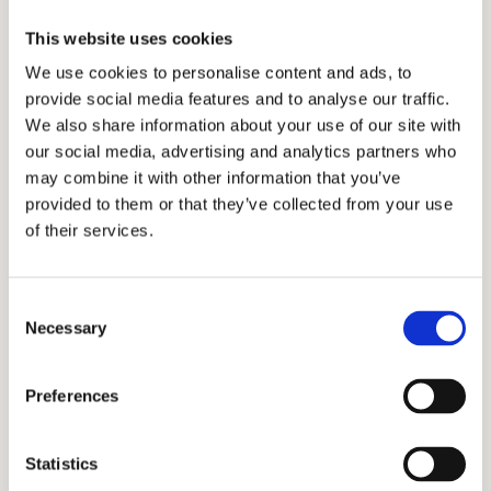
This website uses cookies
Behöver du en ring att fria med?
We use cookies to personalise content and ads, to
provide social media features and to analyse our traffic.
Kanske har ni en resa, eller en fin middag inplanerad då
We also share information about your use of our site with
du tänkt ställa den stora frågan?
our social media, advertising and analytics partners who
Vi vet att det kan kännas svårt inför ett frieri att
may combine it with other information that you’ve
veta vilken ring din tilltänkta vill bära för resten av sitt
provided to them or that they’ve collected from your use
liv.
of their services.
Därför erbjuder vi er möjligheten att få hem en ring till
det stora ögonblicket. Den levereras i en likadan ask som
C
våra äkta ringar och tiden du får ha ringen är längre.
Necessary
o
Vi står för både frakt och returfrakt, med
n
s
försändelsen får ni en förbetald returfraktsedel.
Preferences
e
n
t
Statistics
Ringen ska returneras inom 14 dagar.
S