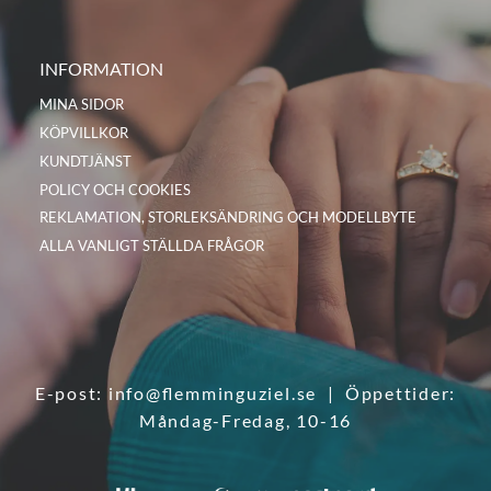
INFORMATION
MINA SIDOR
KÖPVILLKOR
KUNDTJÄNST
POLICY OCH COOKIES
REKLAMATION, STORLEKSÄNDRING OCH MODELLBYTE
ALLA VANLIGT STÄLLDA FRÅGOR
E-post:
info@flemminguziel.se
| Öppettider:
Måndag-Fredag, 10-16