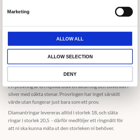
Kostnaden för för provringen dras av vid ett köp av äkta
e
ringar hos oss online om köpet genomförs inom 90
Marketing
l
dagar.
e
c
Vid ev. utebliven retur av frieriringen kommer
t
ni debiteras en avgift på 1500kr för en slät eller
ALLOW ALL
i
mönstrad ring och 3500kr för en ring med stenar, samt
o
en serviceavgift på 500kr
ALLOW SELECTION
n
DENY
Vad är egentligen en provring?
En provring är en replika utav en äkta ring och tillverkas i
silver med oäkta stenar. Provringen har inget särskilt
värde utan fungerar just bara som ett prov.
Diamantringar levereras alltid i storlek 18, och släta
ringar i storlek 20,5 - därför medföljer ett ringmått för
att ni ska kunna mäta ut den storleken ni behöver.