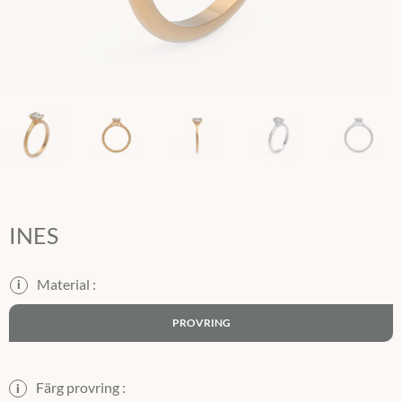
INES
i
PROVRING
Färg provring :
i