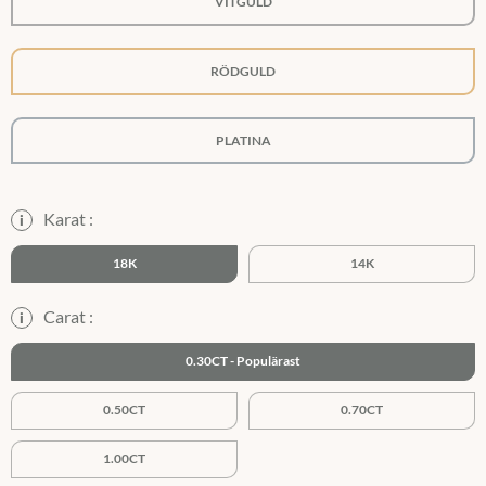
VITGULD
RÖDGULD
PLATINA
Karat :
i
18K
14K
Carat :
i
0.30CT
0.50CT
0.70CT
1.00CT