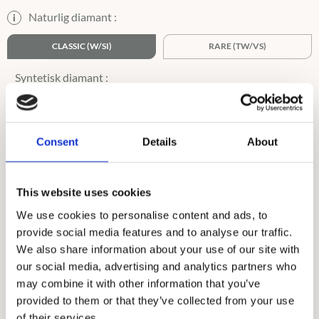
Naturlig diamant :
i
CLASSIC (W/SI)
RARE (TW/VS)
TW/VS
Consent
Details
About
Ringstorlek :
i
45-62,5
63-75
This website uses cookies
We use cookies to personalise content and ads, to
provide social media features and to analyse our traffic.
We also share information about your use of our site with
our social media, advertising and analytics partners who
may combine it with other information that you’ve
provided to them or that they’ve collected from your use
of their services.