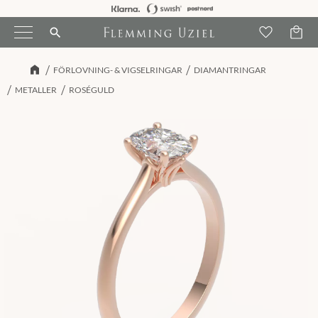
Kundva
Meny
Favori
search
FÖRLOVNING- & VIGSELRINGAR
DIAMANTRINGAR
METALLER
ROSÉGULD