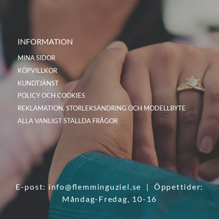
INFORMATION
MINA SIDOR
KÖPVILLKOR
KUNDTJÄNST
POLICY OCH COOKIES
REKLAMATION, STORLEKSÄNDRING OCH MODELLBYTE
ALLA VANLIGT STÄLLDA FRÅGOR
E-post:
info@flemminguziel.se
| Öppettider:
Måndag-Fredag, 10-16