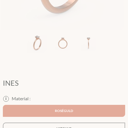
INES
i
ROSÉGULD