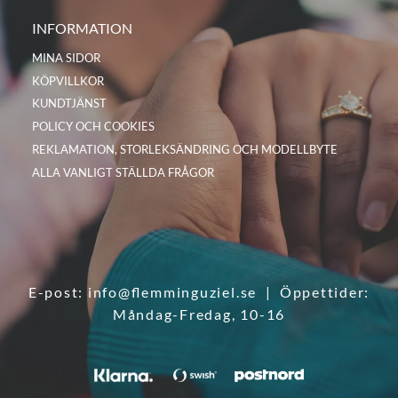
INFORMATION
MINA SIDOR
KÖPVILLKOR
KUNDTJÄNST
POLICY OCH COOKIES
REKLAMATION, STORLEKSÄNDRING OCH MODELLBYTE
ALLA VANLIGT STÄLLDA FRÅGOR
E-post:
info@flemminguziel.se
| Öppettider:
Måndag-Fredag, 10-16