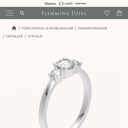
Kundva
Meny
Favori
search
FÖRLOVNING- & VIGSELRINGAR
DIAMANTRINGAR
METALLER
VITGULD