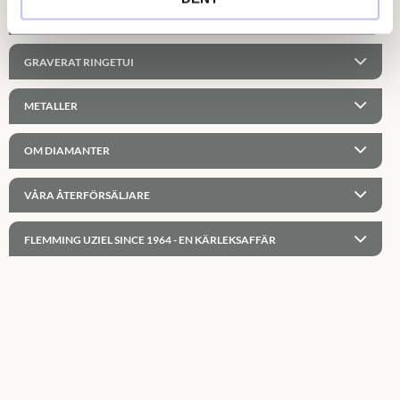
PERSONLIG GRAVYR
GRAVERAT RINGETUI
METALLER
OM DIAMANTER
VÅRA ÅTERFÖRSÄLJARE
FLEMMING UZIEL SINCE 1964 - EN KÄRLEKSAFFÄR