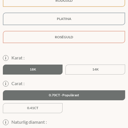
RÖDGULD
PLATINA
ROSÉGULD
Karat :
i
18K
14K
Carat :
i
0.70CT
0.41CT
Naturlig diamant :
i