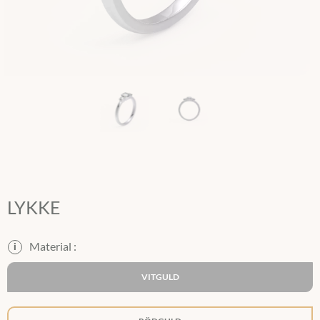
LYKKE
i
VITGULD