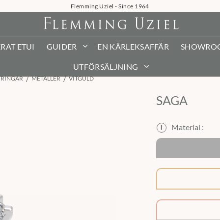
Flemming Uziel - Since 1964
RAT ETUI
GUIDER
EN KÄRLEKSAFFÄR
SHOWRO
UTFÖRSÄLJNING
TRINGAR
METALLER
VITGULD
SAGA
i