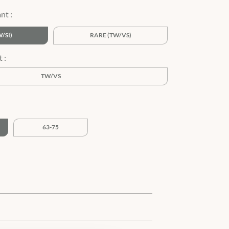
nt :
W/SI)
RARE (TW/VS)
TW/VS
63-75