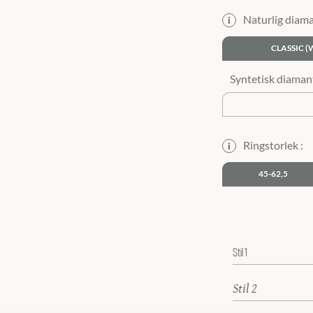
Naturlig diama
i
CLASSIC (
Ringstorlek :
i
45-62,5