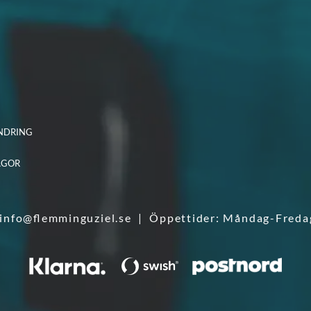
NDRING
ÅGOR
info@flemminguziel.se
| Öppettider: Måndag-Freda