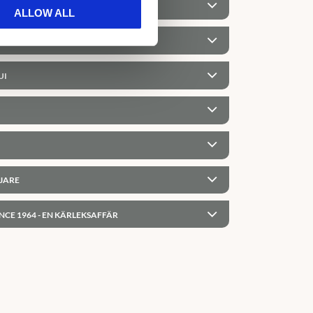
R
ALLOW ALL
R
UI
JARE
NCE 1964 - EN KÄRLEKSAFFÄR