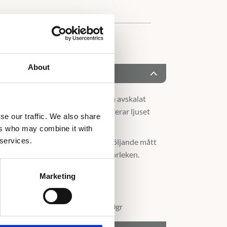
About
et som ger ett minimalistiskt och avskalat
en nätt ring med 6 klor som reflekterar ljuset
se our traffic. We also share
nten. En tidlös klassiker!
ers who may combine it with
 services.
s Saga med en 1.0ct diamant och följande mått
ade på ringen med den diamantstorleken.
m
Marketing
mm – 6.00mm
tt guld med 0.25ct i storlek 56: 3.0gr