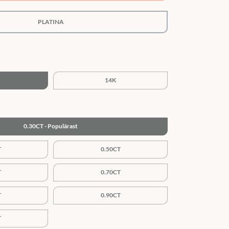
PLATINA
14K
0.30CT
T
0.50CT
T
0.70CT
T
0.90CT
T