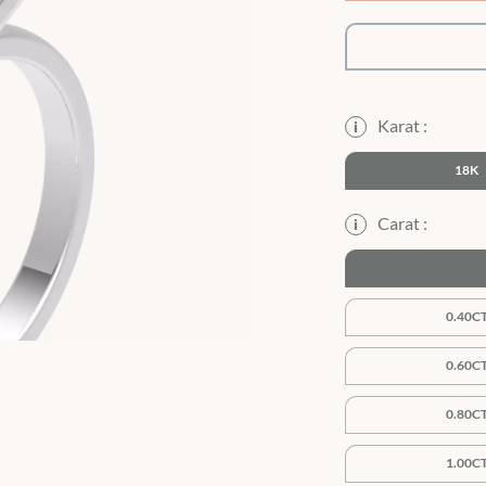
Karat :
i
18K
Carat :
i
0.40C
0.60C
0.80C
1.00C