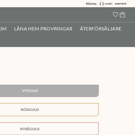
Kundva
Favorit
OM
LÅNA HEM PROVRINGAR
ÅTERFÖRSÄLJARE
VITGULD
RÖDGULD
ROSÉGULD