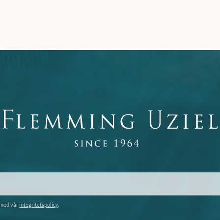
 med vår
integritetspolicy
.