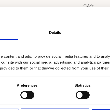
Details
ALLMÄNT
En populär skönh
intryck. Saga är 
e content and ads, to provide social media features and to analy
vackert på diama
 our site with our social media, advertising and analytics partn
 provided to them or that they’ve collected from your use of their
På bilderna visa
är också beräkn
Ca. Bredd: 2,0m
Preferences
Statistics
Ca. Höjd: 1.20
Ca. Vikt i 18K rö