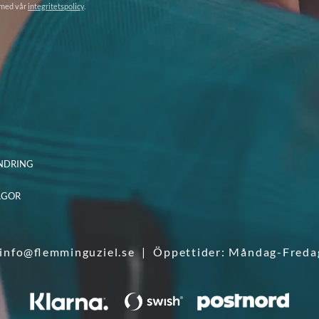
 med vår
integritetspolicy
.
NDRING
ÅGOR
info@flemminguziel.se
| Öppettider: Måndag-Freda