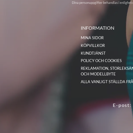
o
Dina personuppgifter behandlas i enlighet
n
INFORMATION
MINA SIDOR
KÖPVILLKOR
KUNDTJÄNST
POLICY OCH COOKIES
REKLAMATION, STORLEKSÄ
OCH MODELLBYTE
ALLA VANLIGT STÄLLDA FR
E-post: