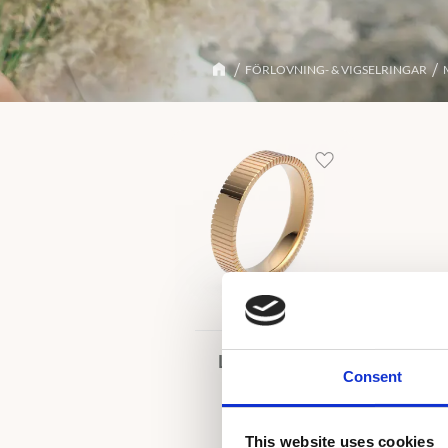
FÖRLOVNING- & VIGSELRINGAR
Lägg till i favoriter
Line Albert
Consent
RÖDGULD
13 800
kr
This website uses cookies