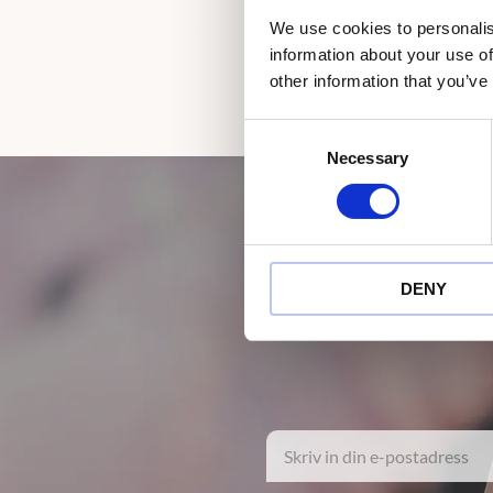
We use cookies to personalis
information about your use of
other information that you’ve
C
Necessary
o
n
s
e
n
DENY
t
S
e
l
e
c
t
i